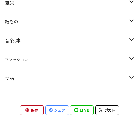
雑貨
カバン
紙もの
日用品
Print & Poster
音楽、本
収納
装飾
ポストカード
CD
ファッション
レコード
カレンダー
本
靴下
食品
ステッカー
カセットテープ
コート
お菓子
保存
シェア
LINE
ポスト
レコード
ワンピース
コーヒー
DVD
パンツ