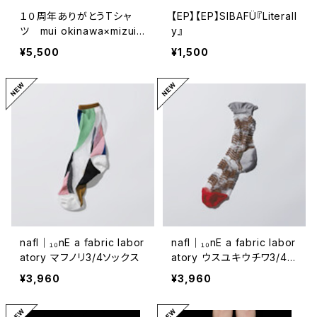
１０周年ありがとうTシャ
【EP】【EP】SIBAFÜ『Literall
ツ mui okinawa×mizuir
y』
orecords
¥5,500
¥1,500
nafl｜₁₀nE a fabric labor
nafl｜₁₀nE a fabric labor
atory マフノリ3/4ソックス
atory ウスユキウチワ3/4ソ
ックス
¥3,960
¥3,960