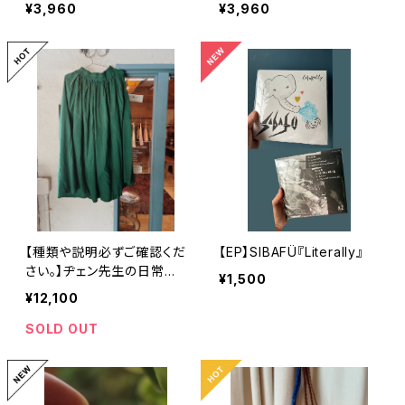
¥3,960
¥3,960
【種類や説明必ずご確認くだ
【EP】SIBAFÜ『Literally』
さい。】ヂェン先生の日常
¥1,500
着 スカート 緑
¥12,100
SOLD OUT