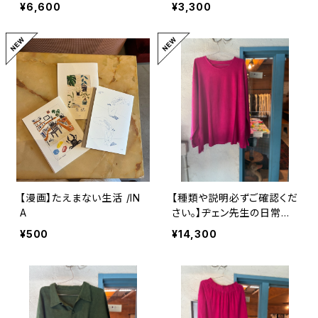
ツ ヂェン先生の日常着
¥6,600
¥3,300
【漫画】たえまない生活 /IN
【種類や説明必ずご確認くだ
A
さい。】ヂェン先生の日常
着 長袖ロングT M
¥500
¥14,300