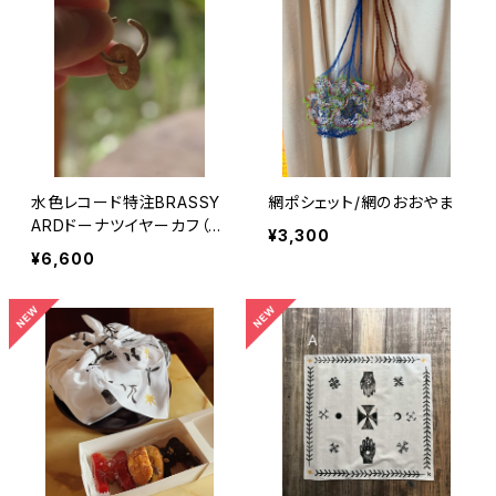
水色レコード特注BRASSY
網ポシェット/網のおおやま
ARDドーナツイヤーカフ（真
¥3,300
鍮）
¥6,600