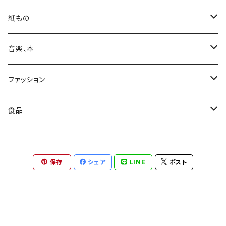
カバン
紙もの
日用品
Print & Poster
音楽、本
収納
装飾
ポストカード
CD
ファッション
レコード
カレンダー
本
靴下
食品
ステッカー
カセットテープ
コート
お菓子
保存
シェア
LINE
ポスト
レコード
ワンピース
コーヒー
DVD
パンツ