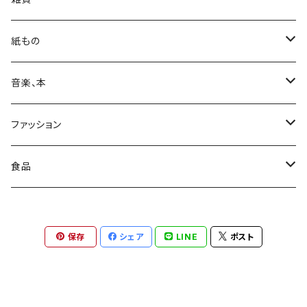
カバン
紙もの
日用品
Print & Poster
音楽、本
収納
装飾
ポストカード
CD
ファッション
レコード
カレンダー
本
靴下
食品
ステッカー
カセットテープ
コート
お菓子
保存
シェア
LINE
ポスト
レコード
ワンピース
コーヒー
DVD
パンツ