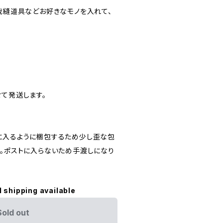
、裁縫道具などお好きなモノを入れて、
せて発送します。
に入るように梱包するため少し歪な包
い。ポストに入らないため手渡しになり
l shipping available
Sold out