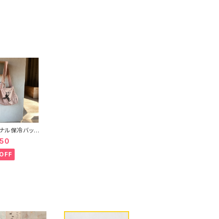
ナル保冷バッ
achiyo katsuy
950
 イラスト
OFF