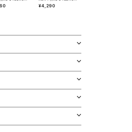
y 荷 ソック
aboratory 鯨洋中ノ大
960
¥4,290
魚ナリ3/4ソックス