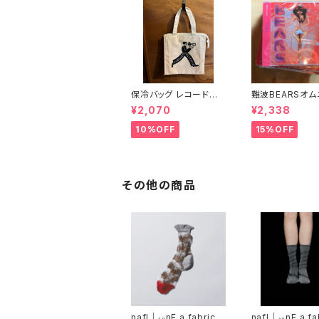
保冷バッグ レコードバッ
難波BEARSオ
グにもなる （7インチサ
「日本解放」
¥2,070
¥2,338
イズ） 水色レコード
10%OFF
15%OFF
その他の商品
nafl｜₁₀nE a fabric l
nafl｜₁₀nE a fab