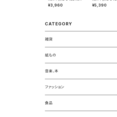
aboratory ウスユキウ
aboratory 越後ノ大蛸
¥3,960
¥5,390
チワ3/4ソックス
鮹章魚同3/4ソ
CATEGORY
雑貨
カバン
紙もの
日用品
Print & Poster
音楽、本
収納
装飾
ポストカード
CD
ファッション
レコード
カレンダー
本
靴下
食品