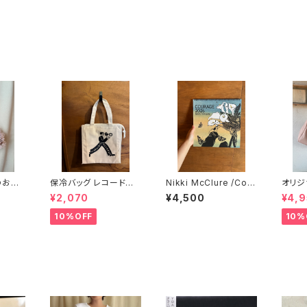
のおお
保冷バッグ レコードバッ
Nikki McClure /Cour
オリジ
グにもなる （7インチサ
age (2026 Wall Cale
グ /y
¥2,070
¥4,500
¥4,
イズ） 水色レコード
ndar) ニキ・マックルー
ama
ア
10%OFF
10%