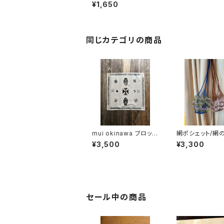
ル コーヒー 缶（水色）
¥1,650
同じカテゴリの商品
mui okinawa ブロック
網ポシェット/網
プリントハンカチ
やま
¥3,500
¥3,300
セール中の商品