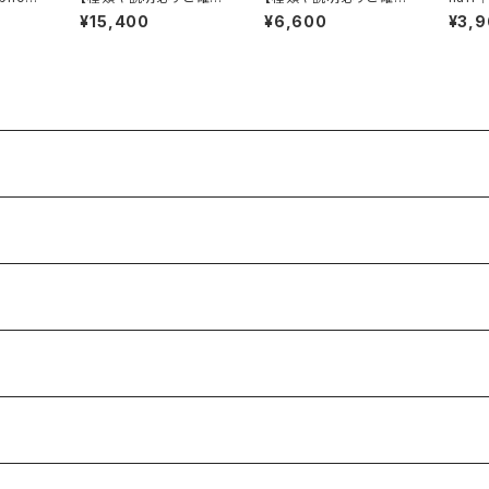
ください。】ヂェン先生の
ください。】キッズトップ
aborator
¥15,400
¥6,600
¥3,
ックス
日常着 長袖くるみボ
スとパンツ ヂェン先生
ス
タンブラウス
の日常着