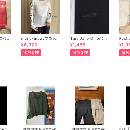
ムニバス
mui okinawaブロック
Tara Jane O’neil（タ
Racha
プリント長袖シャツ 一
ラ・ジェイン・オニール）
The 
¥6,300
¥1,485
¥1,9
輪の花
『YOAKE』
チェル
10%OFF
10%OFF
10%
ric l
【種類や説明必ずご確認
【種類や説明必ずご確認
nafl｜