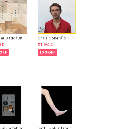
el Dadd『Bite
Chris Cohen『クリス・
Mountain』 レイ
コーエン』
80
¥1,944
・ダッド
OFF
10%OFF
₁₀nE a fabric l
nafl｜₁₀nE a fabric l