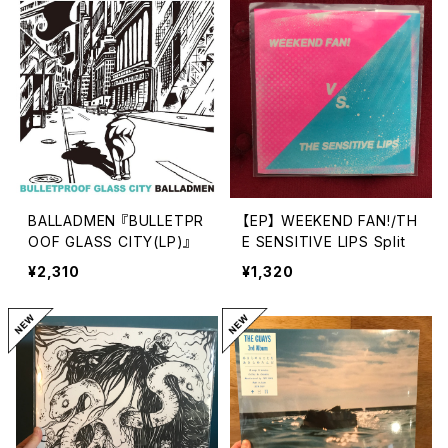
BALLADMEN 『BULLETPR
【EP】 WEEKEND FAN!/TH
OOF GLASS CITY(LP)』
E SENSITIVE LIPS Split
¥2,310
¥1,320