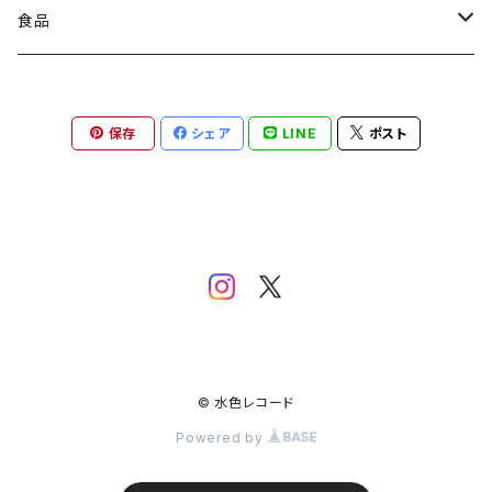
レコード
カレンダー
本
靴下
食品
ステッカー
カセットテープ
コート
お菓子
保存
シェア
LINE
ポスト
レコード
ワンピース
コーヒー
DVD
パンツ
VOIRY
アクセサリー
ベルト
Tシャツ
© 水色レコード
ヂェン先生の日常着
Powered by