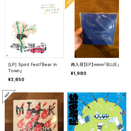
[LP] Spirit Fest『Bear In
再入荷【EP】mmm「BLUE」
Town』
¥1,980
¥3,850