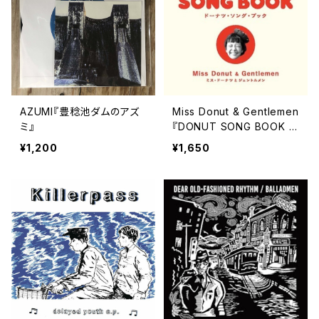
AZUMI『豊稔池ダムのアズ
Miss Donut & Gentlemen
ミ』
『DONUT SONG BOOK 』
(7" +booklet)
¥1,200
¥1,650