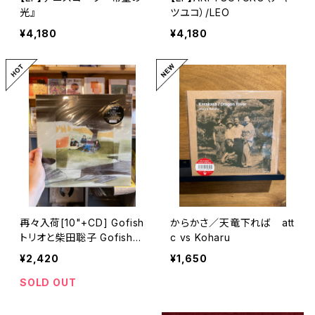
光』
ツユコ）/LEO
¥4,180
¥4,180
再々入荷[10"+CD] Gofish
からかさ／天竜下れば att
トリオと柴田聡子 Gofishト
c vs Koharu
リオと柴田聡子
¥2,420
¥1,650
SOLD OUT