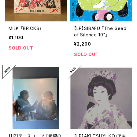
MILK 『BRICKS』
【LP】SIBAFÜ 『The Seed
of Silence 10"』
¥1,100
¥2,200
SOLD OUT
SOLD OUT
【LP】テニスコーツ 『希望の
【LP】AKI TSUYUKO（アキ