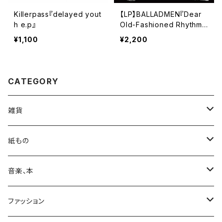
Killerpass『delayed yout
【LP】BALLADMEN『Dear
h e.p』
Old-Fashioned Rhythm
(LP)』
¥1,100
¥2,200
CATEGORY
雑貨
カバン
紙もの
日用品
Print & Poster
音楽、本
収納
装飾
ポストカード
CD
ファッション