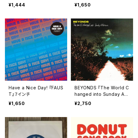
¥1,444
¥1,650
Have a Nice Day! 『FAUS
BEYONDS 『The World C
T』７インチ
hanged into Sunday Aft
ernoon』（10インチ＋DVD
¥1,650
¥2,750
＋CD）