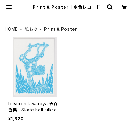
Print & Poster | 水色レコード
HOME
紙もの
Print & Poster
tetsurori tawaraya 俵谷
哲典 Skate hell silkscr
een print
¥1,320