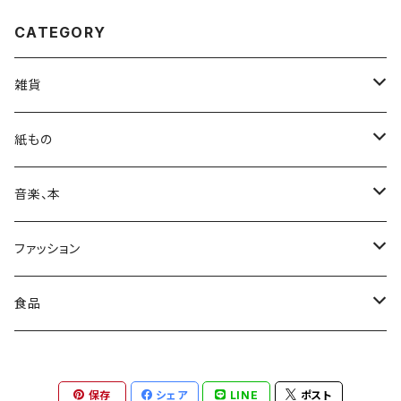
CATEGORY
雑貨
カバン
紙もの
日用品
Print & Poster
音楽、本
収納
装飾
ポストカード
CD
ファッション
レコード
カレンダー
本
靴下
食品
ステッカー
カセットテープ
コート
お菓子
保存
シェア
LINE
ポスト