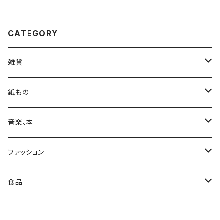
CATEGORY
雑貨
カバン
紙もの
日用品
Print & Poster
音楽、本
収納
装飾
ポストカード
CD
ファッション
レコード
カレンダー
本
靴下
食品
ステッカー
カセットテープ
コート
お菓子