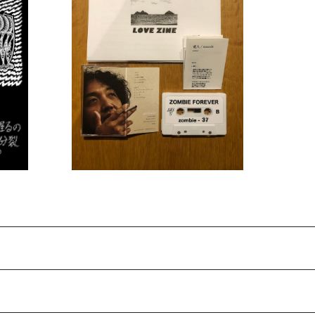
SOLD OUT
moools『愛人』＋ファンジン『LOVE ZINE』
¥1,210