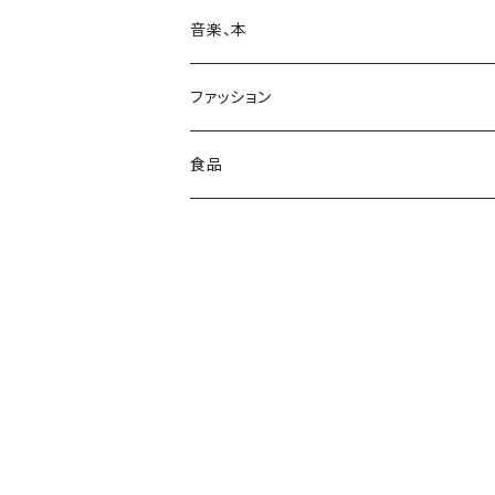
日用品
Print & Poster
音楽、本
収納
装飾
ポストカード
CD
ファッション
レコード
カレンダー
本
靴下
食品
ステッカー
カセットテープ
コート
お菓子
レコード
ワンピース
コーヒー
DVD
パンツ
VOIRY
アクセサリー