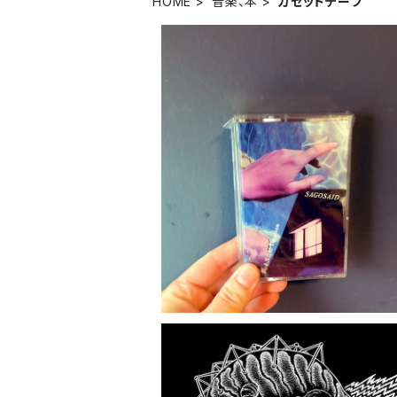
HOME
音楽、本
カセットテープ
【カセットテープ】SAGOSAID『Bad Ni
Vacation』
¥1,540