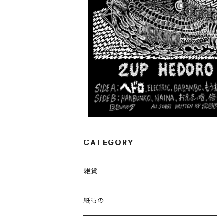
SOLD OUT
2UP『HEDORO』[カセットテープ]
¥1,100
CATEGORY
雑貨
カバン
紙もの