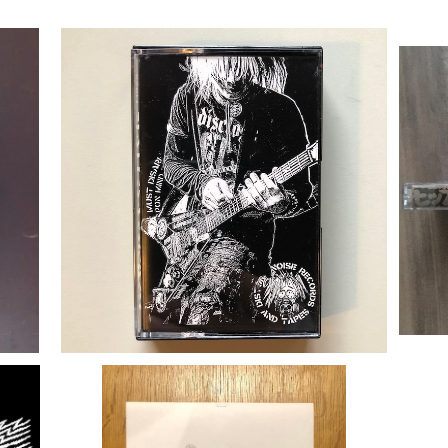
ght
RADIO ACTIVE『Days』
ヒップホ
¥1,650