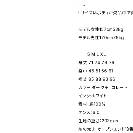
......
Lサイズはボディが欠品中です
モデル女性157cm53kg
モデル男性170cm75kg
S M L XL
身丈 71 74 76 79
身巾 46 51 56 61
裄丈 85 88 93 96
カラー:ダークチョコレート
インク:ホワイト
素材：綿100%
オンス：6.0
生地の重さ：203g/m
糸の太さ：オープンエンド18