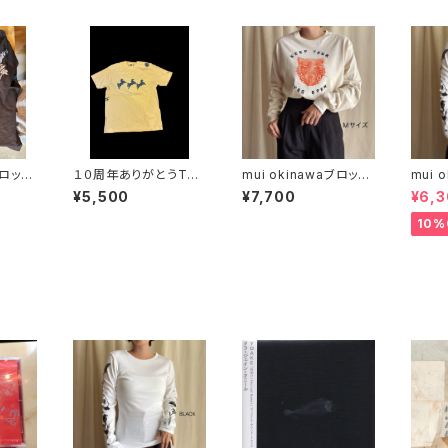
ブロック
１０周年ありがとうTシ
mui okinawaブロック
mui 
マルに
ャツ mui okinawa×
プリント オレンジと水
プリン
¥5,500
¥7,700
¥6,
袖Tシ
mizuirorecords
色イリオモテヤマネコ
輪の
ウン
長袖Tシャツ
10%