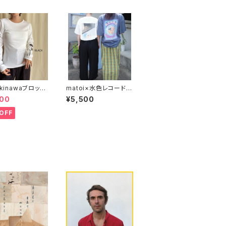
okinawaブロック
matoi×水色レコード
ト長袖シャツ 一
豆花（トーファ）tシャツ
300
¥5,500
花
OFF