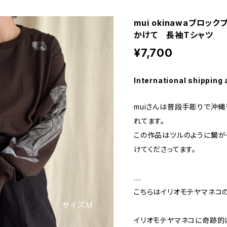
mui okinawaブロ
かけて 長袖Tシャツ
¥7,700
International shipping 
muiさんは普段手彫りで沖
れてます。
この作品はツルのように繋が
けてくださってます。
....
こちらはイリオモテヤマネコ
イリオモテヤマネコに奇跡的