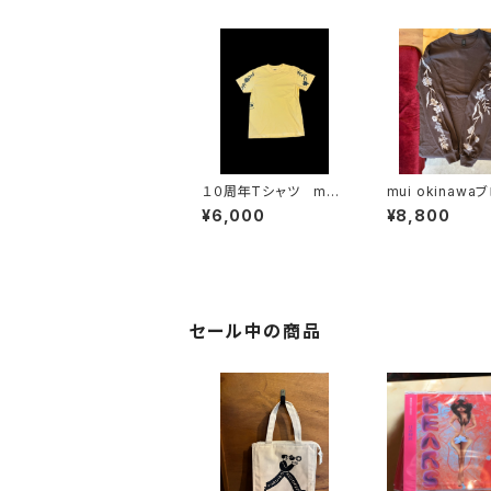
１０周年Tシャツ mui
mui okinawa
okinawa×mizuirore
プリント『ガジュ
¥6,000
¥8,800
cords 花
なりたい野草』長
ャツ ダークブラ
セール中の商品