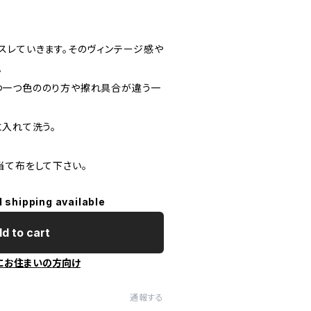
スレていきます。そのヴィンテージ感や
。
つ一つ色ののり方や擦れ具合が違う一
に入れて洗う。
当て布をして下さい。
l shipping available
d to cart
にお住まいの方向け
通報する