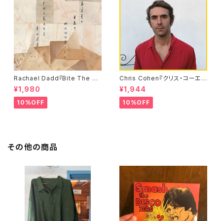
Rachael Dadd『Bite The M
Chris Cohen『クリス・コーエ
ountain』 レイチェル・ダッド
ン』
¥1,980
¥1,944
10%OFF
10%OFF
その他の商品