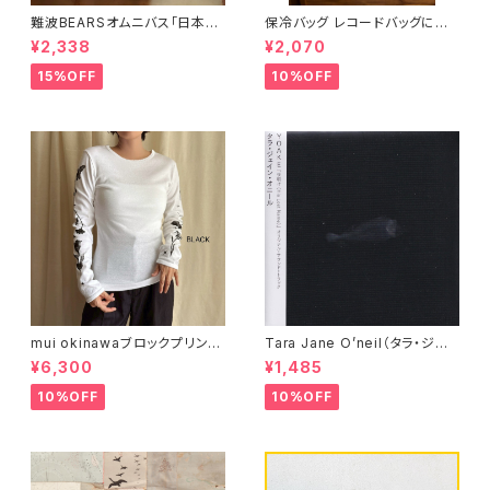
難波BEARSオムニバス「日本解
保冷バッグ レコードバッグにも
放」
なる （7インチサイズ） 水色レ
¥2,338
¥2,070
コード
15%OFF
10%OFF
mui okinawaブロックプリント
Tara Jane O’neil（タラ・ジェ
長袖シャツ 一輪の花
イン・オニール）『YOAKE』
¥6,300
¥1,485
10%OFF
10%OFF