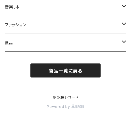
日用品
Print & Poster
音楽、本
収納
装飾
ポストカード
CD
ファッション
レコード
カレンダー
本
靴下
食品
ステッカー
カセットテープ
コート
お菓子
商品一覧に戻る
レコード
ワンピース
コーヒー
DVD
パンツ
© 水色レコード
Powered by
VOIRY
アクセサリー
ベルト