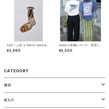
nafl｜₁₀nE a fabric laborato
matoi×水色レコード 豆花（ト
ry 雨滴 ソックス
ーファ）tシャツ
¥3,960
¥5,500
CATEGORY
雑貨
カバン
紙もの