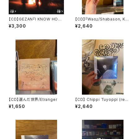
【CD】GEZAN『I KNOW HOW
【CD】『Wao』/Shabason, Krg
NOW』
ovich, Tenniscoats テニスコ
¥3,300
¥2,640
ーツ
【CD】選んだ世界/Etranger
【CD】 Chippi Tuyoppi (revi
sion)/テニスコーツ
¥1,650
¥2,640