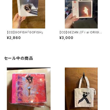
【CD】GOFISH「GOFISH」
【CD】GEZAN //『 i ai ORIGIN
AL SOUNDTRACK』
¥2,860
¥3,000
セール中の商品