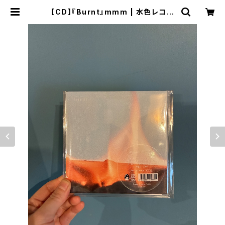
【CD】『Burnt』mmm | 水色レコー
ド