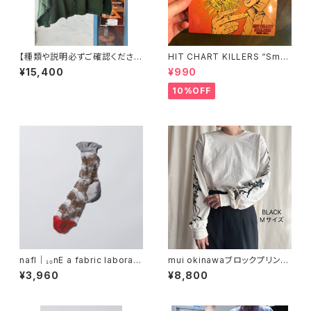
【種類や説明必ずご確認くださ
HIT CHART KILLERS “Smas
い。】ヂェン先生の日常着 長袖
h the DISCO2020” CD
¥15,400
¥990
くるみボタンブラウス
10%OFF
nafl｜₁₀nE a fabric laborato
mui okinawaブロックプリント
ry ウスユキウチワ3/4ソックス
『ガジュマルになりたい野草』長
¥3,960
¥8,800
袖Tシャツ ナチュラル