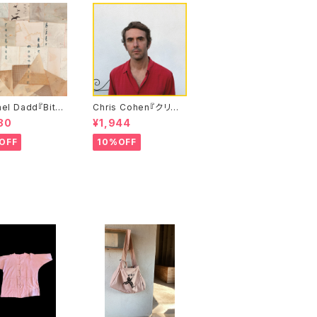
el Dadd『Bite
Chris Cohen『クリス・
Mountain』 レイ
コーエン』
80
¥1,944
・ダッド
OFF
10%OFF