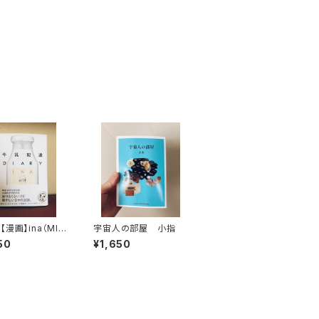
漫画】ina（MIL
宇宙人の部屋 小指
乳配達DIARY』
50
¥1,650