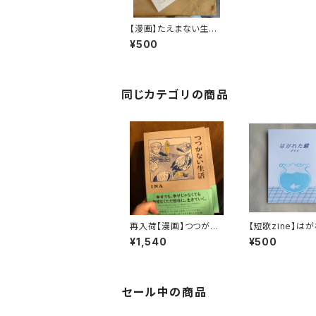
【漫画】たえまない生活
/INA
¥500
同じカテゴリの商品
再入荷【漫画】つつがな
【短歌zine】は
い生活／ＩＮＡ
鱗/ナツメ 山﨑
¥1,540
¥500
み やぐちゆうや
セール中の商品