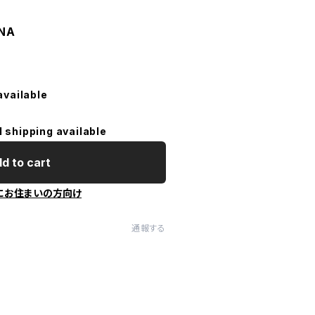
NA
available
l shipping available
d to cart
にお住まいの方向け
通報する