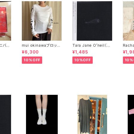
ムニバス
mui okinawaブロック
Tara Jane O’neil（タ
Racha
プリント長袖シャツ 一
ラ・ジェイン・オニール）
The 
¥6,300
¥1,485
¥1,9
輪の花
『YOAKE』
チェル
10%OFF
10%OFF
10%