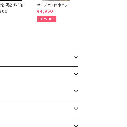
や説明必ずご確認
オリジナル保冷バッ
い。】ヂェン先生の
グ /yachiyo katsuy
800
¥4,950
 チャイナシャツ
ama イラスト
袖or厚手長袖
10%OFF