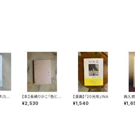
がれた
【本】長嶋りかこ「色と形
【漫画】「20光年」INA
再入荷【
くる
のずっと手前で」
K）『牛
¥2,530
¥1,540
¥1,6