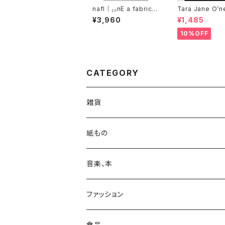
nafl｜₁₀nE a fabric l
Tara Jane O’n
aboratory 宵月（靴
ラ・ジェイン・オニ
¥3,960
¥1,485
下）
『YOAKE』
10%OFF
CATEGORY
雑貨
カバン
紙もの
日用品
Print & Poster
音楽、本
収納
装飾
ポストカード
CD
ファッション
レコード
カレンダー
本
靴下
食品