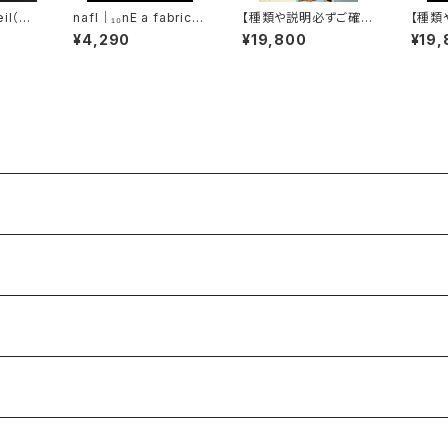
eil（タ
nafl｜₁₀nE a fabric l
【種類や説明必ずご確認
【種類
ール）
aboratory 海獺水牛海
ください。】ヂェン先生の
くださ
¥4,290
¥19,800
¥19,
庭ヲ潜リ余ハ牛如力ラ
日常着 シャツワンピ
日常着
強3/4ソックス
ース
薄手半