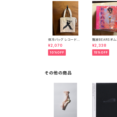
保冷バッグ レコードバッ
難波BEARSオ
グにもなる （7インチサ
「日本解放」
¥2,070
¥2,338
イズ） 水色レコード
10%OFF
15%OFF
その他の商品