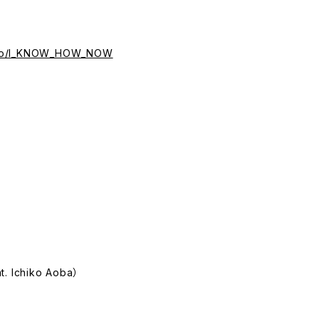
k.to/I_KNOW_HOW_NOW
t. Ichiko Aoba）