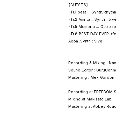
【GUESTS】
・Tr.1 beat … Synth,Rhyth
・Tr.2 Amrita …Synth : 5iv
・Tr.5 Memoria … Outro re
・Tr.8 BEST DAY EVER （fea
Aoba、Synth : 5ive
Recording & Mixing : Na
Sound Editor : GuruConn
Mastering : Alex Gordon
Recording at FREEDOM S
Mixing at Makisato Lab.
Mastering at Abbey Road