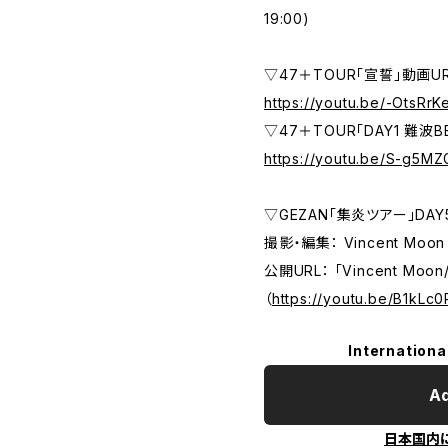
19:00)
▽47＋TOUR「宣誓」動画U
https://youtu.be/-OtsRr
▽47＋TOUR「DAY1 難波
https://youtu.be/S-g5
▽GEZAN「集炎ツアー」DA
撮影・編集： Vincent Moon
公開URL： 「Vincent Moon/P
（
https://youtu.be/B1kLc
Internationa
Ad
日本国内