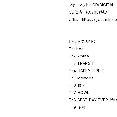
フォーマット : CD/DIGITAL
CD価格 : ¥3,300(税込)
URLs :
https://gezan.ln
【トラックリスト】
Tr.1 beat
Tr.2 Amrita
Tr.3 TRANSIT
Tr.4 HAPPY HIPPIE
Tr.5 Memoria
Tr.6 数字
Tr.7 HOWL
Tr.8 BEST DAY EVER （fea
Tr.9 予感