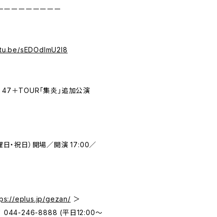
ーーーーーーーーー
utu.be/sEDOdlmU2I8
AN 47＋TOUR「集炎」追加公演
曜日・祝日）開場／開演 17:00／
）
tps://eplus.jp/gezan/
＞
 044-246-8888 (平日12:00～