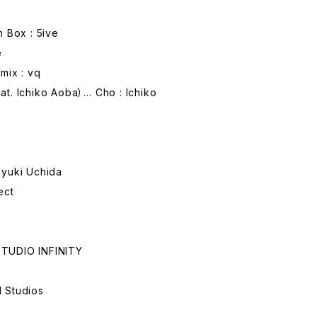
m Box : 5ive
e
mix : vq
t. Ichiko Aoba）… Cho : Ichiko
oyuki Uchida
ect
TUDIO INFINITY
 Studios