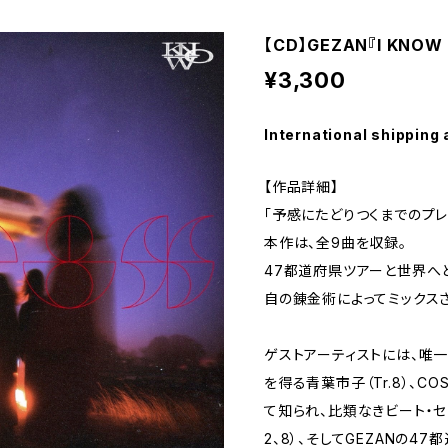
【CD】GEZAN『I KNOW
¥3,300
International shipping 
【作品詳細】
「予感にたどりつくまでのプレ
本作は、全9曲を収録。
47都道府県ツアーと世界へ
自の錬金術によってミックス
ゲストアーティストには、唯
を得る青葉市子（Tr.8）、CO
て知られ、比類なきビート・セン
2、8）、そしてGEZANの4