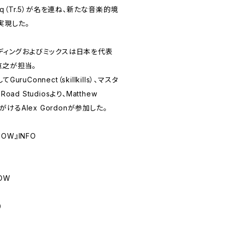
（Tr.5）が名を連ね、新たな音楽的境
実現した。
ーディングおよびミックスは日本を代表
直之が担当。
ruConnect（skillkills）、マスタ
ad Studiosより、Matthew
手がけるAlex Gordonが参加した。
NOW』INFO
NOW
）