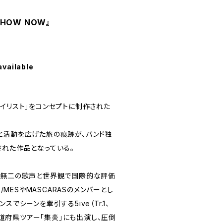
 HOW NOW』
available
イリスト」をコンセプトに制作された
と活動を広げた旅の痕跡が、バンド独
された作品となっている。
一無二の歌声と世界観で国際的な評価
S/MESやMASCARASのメンバーとし
スでシーンを牽引する5ive（Tr.1、
7都道府県ツアー「集炎」にも出演し、圧倒