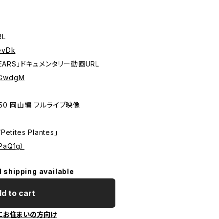
RL
KevDk
BEARS」ドキュメンタリー動画URL
MZGwdgM
Y50 岡山編 フルライブ映像
etites Plantes」
0PaQ1g）
l shipping available
d to cart
にお住まいの方向け